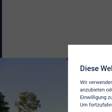
Diese We
Wir verwenden
anzubieten ode
Einwilligung 
Um fortzufahr