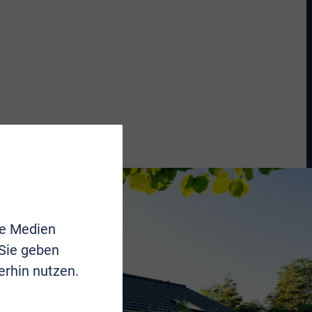
le Medien
 Sie geben
erhin nutzen.