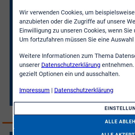
Bonn Rhein-Sieg GmbH kontaktiert und per E-Mail über
neue Objekte oder Firmenneuigkeiten informiert werden
Wir verwenden Cookies, um beispielsweise
darf. Meine Zustimmung kann ich jederzeit für die
anzubieten oder die Zugriffe auf unsere We
Zukunft zurücknehmen.
Einwilligung zu unseren Cookies, wenn Sie
* Hiermit bestätige ich, dass ich die
Um fortzufahren müssen Sie eine Auswahl 
Datenschutzbestimmungen
gelesen und verstanden
habe. Ich erkläre mich damit einverstanden, dass meine
Weitere Informationen zum Thema Datensc
Daten an die VR-Immobilien Bonn Rhein-Sieg GmbH
übermittelt werden.
unserer
Datenschutzerklärung
entnehmen. 
gezielt Optionen ein und ausschalten.
JETZT ANMELDEN
Impressum
|
Datenschutzerklärung
EINSTELLU
ALLE ABLE
ALLE AKZEPT