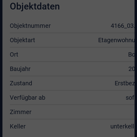
Objektdaten
Objektnummer
4166_03.
Objektart
Etagenwohnu
Ort
Bo
Baujahr
20
Zustand
Erstbez
Verfügbar ab
sofo
Zimmer
Keller
unterkelle