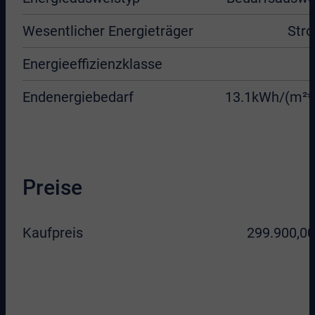
Wesentlicher Energieträger
Str
Energieeffizienzklasse
Endenergiebedarf
13.1kWh/(m²*
Preise
Kaufpreis
299.900,00