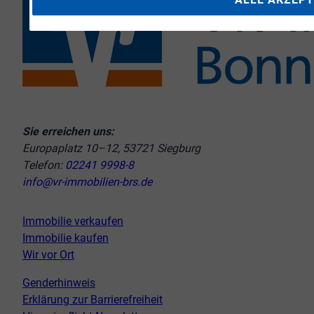
Sie erreichen uns:
Europaplatz 10–12, 53721 Siegburg
Telefon:
02241 9998-8
info@vr-immobilien-brs.de
Immobilie verkaufen
Immobilie kaufen
Wir vor Ort
Genderhinweis
Erklärung zur Barrierefreiheit