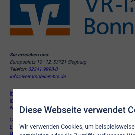
Sie erreichen uns:
Europaplatz 10–12, 53721 Siegburg
Telefon:
02241 9998-8
info@vr-immobilien-brs.de
Immobilie verkaufen
Immobilie kaufen
Diese Webseite verwendet C
Wir vor Ort
Genderhinweis
Wir verwenden Cookies, um beispielsweise
Erklärung zur Barrierefreiheit
Hinweispflicht Newsletter