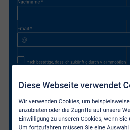
Nachname
*
Email
*
* Ich bestätige, dass ich zukünftig durch VR-Immobilien
Bonn Rhein-Sieg GmbH kontaktiert und per E-Mail über
neue Objekte oder Firmenneuigkeiten informiert werden
darf. Meine Zustimmung kann ich jederzeit für die
Diese Webseite verwendet C
Zukunft zurücknehmen.
Wir verwenden Cookies, um beispielsweise
* Hiermit bestätige ich, dass ich die
Datenschutzbestimmungen
gelesen und verstanden
anzubieten oder die Zugriffe auf unsere We
habe. Ich erkläre mich damit einverstanden, dass meine
Einwilligung zu unseren Cookies, wenn Sie
Daten an die VR-Immobilien Bonn Rhein-Sieg GmbH
übermittelt werden.
Um fortzufahren müssen Sie eine Auswahl 