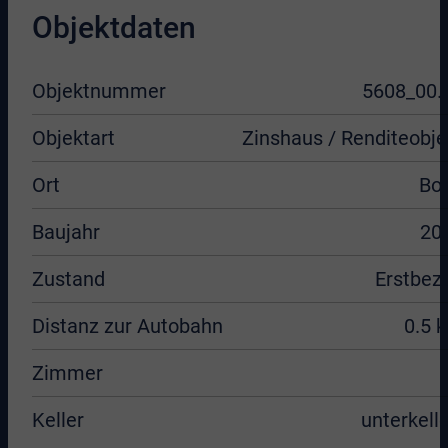
Objektdaten
Objektnummer
5608_00.
Objektart
Zinshaus / Renditeobje
Ort
Bo
Baujahr
20
Zustand
Erstbez
Distanz zur Autobahn
0.5 
Zimmer
Keller
unterkelle