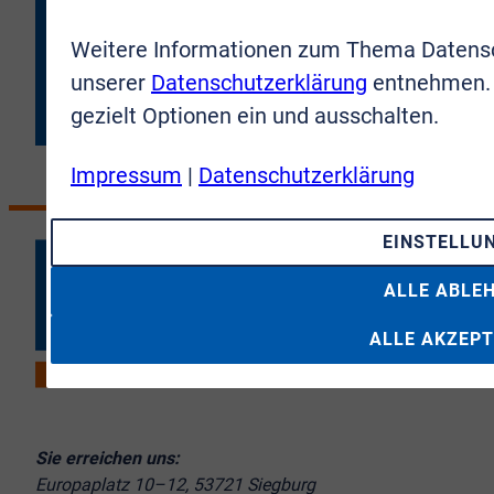
Weitere Informationen zum Thema Datensc
JETZT ANMELDEN
unserer
Datenschutzerklärung
entnehmen. 
gezielt Optionen ein und ausschalten.
Impressum
|
Datenschutzerklärung
EINSTELLU
ALLE ABLE
ALLE AKZEPT
Sie erreichen uns:
Europaplatz 10–12, 53721 Siegburg