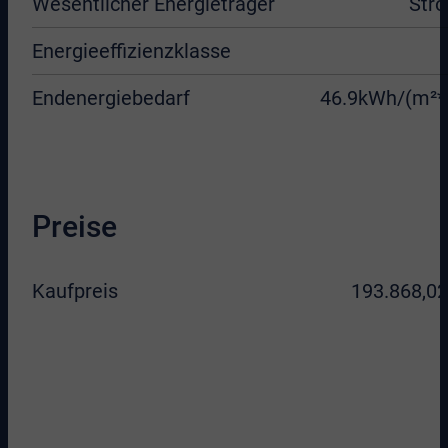
Wesentlicher Energieträger
Str
Energieeffizienzklasse
Endenergiebedarf
46.9kWh/(m²*
Preise
Kaufpreis
193.868,02