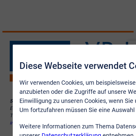
Diese Webseite verwendet C
Wir verwenden Cookies, um beispielsweise
anzubieten oder die Zugriffe auf unsere We
Einwilligung zu unseren Cookies, wenn Sie
Sie erreichen uns:
Europaplatz 10–12, 53721 Siegburg
Um fortzufahren müssen Sie eine Auswahl 
Telefon:
02241 9998-8
info@vr-immobilien-brs.de
Weitere Informationen zum Thema Datensc
unserer
Datenschutzerklärung
entnehmen. 