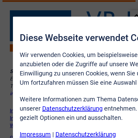
Diese Webseite verwendet C
Wir verwenden Cookies, um beispielsweise
anzubieten oder die Zugriffe auf unsere We
Sie erreichen uns:
Einwilligung zu unseren Cookies, wenn Sie
Europaplatz 10–12, 53721 Siegburg
Um fortzufahren müssen Sie eine Auswahl 
Telefon:
02241 9998-8
info@vr-immobilien-brs.de
Weitere Informationen zum Thema Datensc
unserer
Datenschutzerklärung
entnehmen. 
Immobilie verkaufen
gezielt Optionen ein und ausschalten.
Immobilie kaufen
Wir vor Ort
Impressum
|
Datenschutzerklärung
Genderhinweis