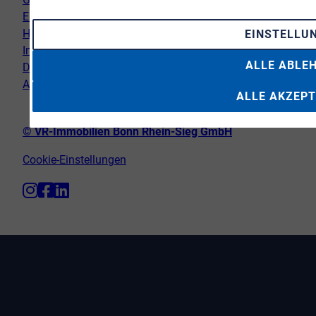
Erklärung zur Barrierefreiheit
Hinweispflicht Newsletter
EINSTELLU
Impressum
ALLE ABLE
Datenschutz
AGB
ALLE AKZEPT
© VR-Immobilien Bonn Rhein-Sieg GmbH
Cookie-Einstellungen