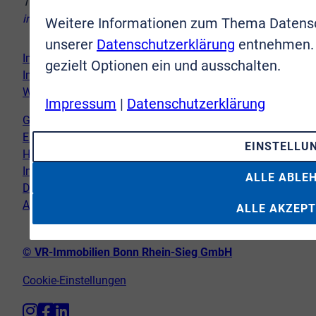
Telefon:
02241 9998-8
info@vr-immobilien-brs.de
Weitere Informationen zum Thema Datensc
unserer
Datenschutzerklärung
entnehmen. 
Immobilie verkaufen
gezielt Optionen ein und ausschalten.
Immobilie kaufen
Wir vor Ort
Impressum
|
Datenschutzerklärung
Genderhinweis
Erklärung zur Barrierefreiheit
EINSTELLU
Hinweispflicht Newsletter
Impressum
ALLE ABLE
Datenschutz
AGB
ALLE AKZEPT
© VR-Immobilien Bonn Rhein-Sieg GmbH
Cookie-Einstellungen