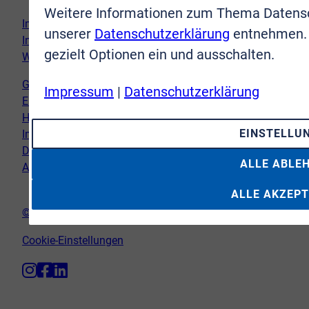
Weitere Informationen zum Thema Datensc
Immobilie verkaufen
unserer
Datenschutzerklärung
entnehmen. 
Immobilie kaufen
gezielt Optionen ein und ausschalten.
Wir vor Ort
Genderhinweis
Impressum
|
Datenschutzerklärung
Erklärung zur Barrierefreiheit
Hinweispflicht Newsletter
EINSTELLU
Impressum
Datenschutz
ALLE ABLE
AGB
ALLE AKZEPT
© VR-Immobilien Bonn Rhein-Sieg GmbH
Cookie-Einstellungen