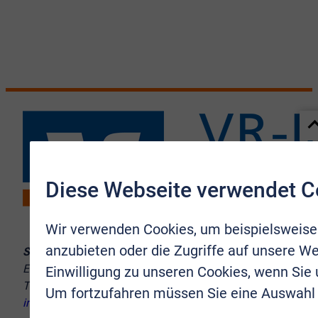
Diese Webseite verwendet C
Wir verwenden Cookies, um beispielsweise
anzubieten oder die Zugriffe auf unsere We
Sie erreichen uns:
Europaplatz 10–12, 53721 Siegburg
Einwilligung zu unseren Cookies, wenn Sie
Telefon:
02241 9998-8
Um fortzufahren müssen Sie eine Auswahl 
info@vr-immobilien-brs.de