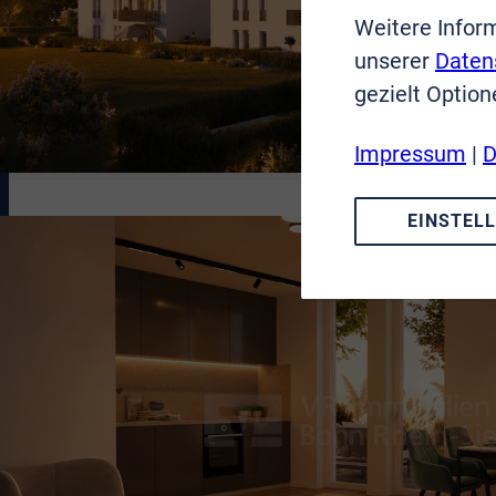
Weitere Infor
unserer
Daten
gezielt Option
Impressum
|
D
EINSTEL