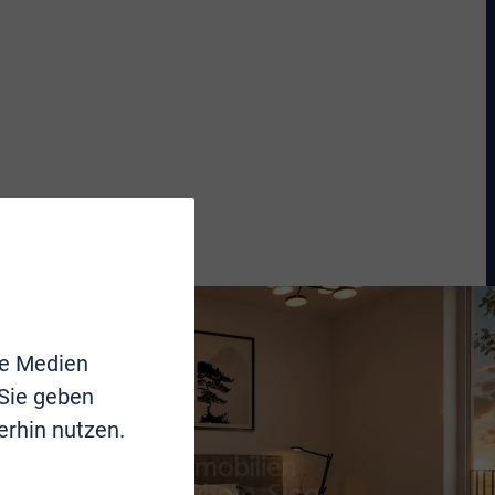
le Medien
 Sie geben
erhin nutzen.