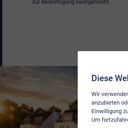
zur Besichtigung nachgereicht.
Diese We
Wir verwenden
anzubieten ode
Einwilligung 
Um fortzufahr