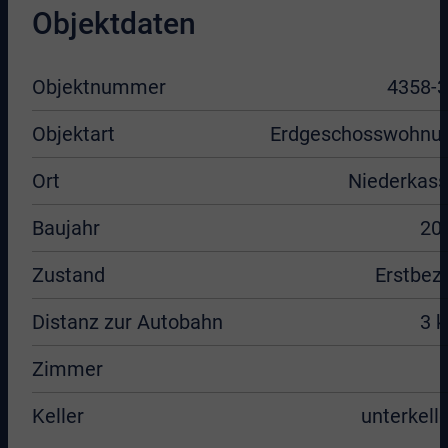
Objektdaten
Objektnummer
4358-3
Objektart
Erdgeschosswohnu
Ort
Niederkass
Baujahr
20
Zustand
Erstbez
Distanz zur Autobahn
3 
Zimmer
Keller
unterkelle