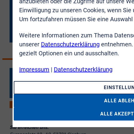
anzubieten oder die Zugriffe auf unsere We
Einwilligung zu unseren Cookies, wenn Sie
JETZT ANMELDEN
Um fortzufahren müssen Sie eine Auswahl 
Weitere Informationen zum Thema Datensc
unserer
Datenschutzerklärung
entnehmen. 
gezielt Optionen ein und ausschalten.
Impressum
|
Datenschutzerklärung
EINSTELLU
ALLE ABLE
ALLE AKZEPT
Sie erreichen uns: