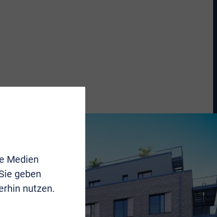
le Medien
 Sie geben
erhin nutzen.