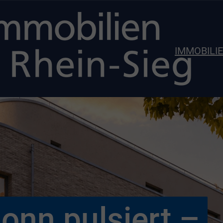
IMMOBILI
onn pulsiert –