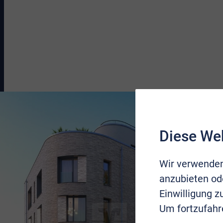
Diese We
Wir verwenden
anzubieten ode
Einwilligung 
Um fortzufahr