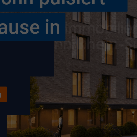
ause in
n