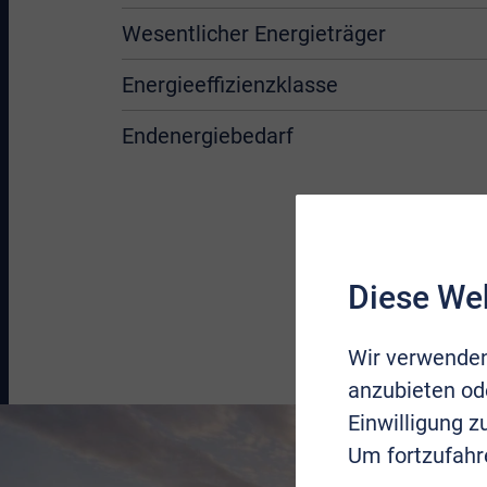
Wesentlicher Energieträger
Energieeffizienzklasse
Endenergiebedarf
Diese We
Wir verwenden
anzubieten ode
Einwilligung 
Um fortzufahr