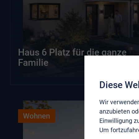
Haus 6 Platz für die ganze
Familie
Diese We
Wir verwenden
anzubieten ode
Wohnen
Einwilligung 
Um fortzufahr