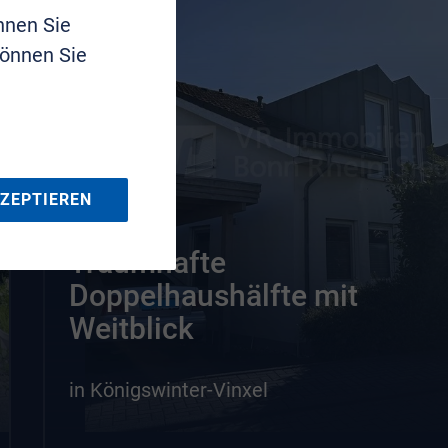
nnen Sie
können Sie
KZEPTIEREN
Traumhafte
Doppelhaushälfte mit
Weitblick
in Königswinter-Vinxel