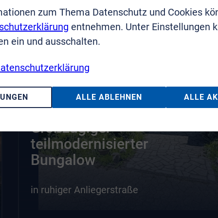
mationen zum Thema Datenschutz und Cookies kö
schutzerklärung
entnehmen. Unter Einstellungen 
en ein und ausschalten.
atenschutzerklärung
LUNGEN
ALLE ABLEHNEN
ALLE A
Wohnen auf einer Ebene
Großzügiger
teilmodernisierter
Bungalow
in ruhiger Anliegerstraße