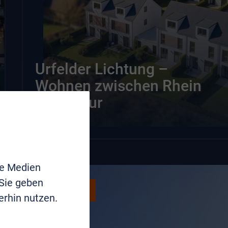
Urfelder Lichtung –
Wohnen zwischen Rhein
und Natur
le Medien
 Sie geben
Wohnen
erhin nutzen.