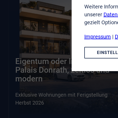
Weitere Infor
unserer
Daten
gezielt Option
Impressum
|
D
EINSTEL
Eigentum oder Invest, im
Palais Donrath, zeitlos und
modern
Exklusive Wohnungen mit Ferigstellung
Herbst 2026