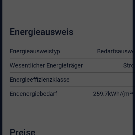
Energieausweis
Energieausweistyp
Bedarfsauswe
Wesentlicher Energieträger
Str
Energieeffizienzklasse
Endenergiebedarf
259.7kWh/(m²*
Preise