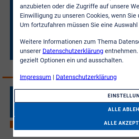
habe. Ich erkläre mich damit einverstanden, dass meine
anzubieten oder die Zugriffe auf unsere We
Daten an die VR-Immobilien Bonn Rhein-Sieg GmbH
übermittelt werden.
Einwilligung zu unseren Cookies, wenn Sie
Um fortzufahren müssen Sie eine Auswahl 
JETZT ANMELDEN
Weitere Informationen zum Thema Datensc
unserer
Datenschutzerklärung
entnehmen. 
gezielt Optionen ein und ausschalten.
Impressum
|
Datenschutzerklärung
EINSTELLU
ALLE ABLE
ALLE AKZEPT