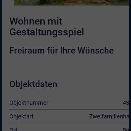
Wohnen mit
Gestaltungsspiel
Freiraum für Ihre Wünsche
Objektdaten
Objektnummer
43
Objektart
Zweifamilienha
Ort
Bo