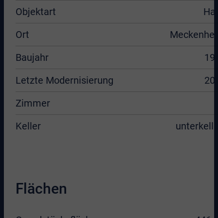
Objektart
Ha
Ort
Meckenhe
Baujahr
19
Letzte Modernisierung
20
Zimmer
Keller
unterkelle
Flächen