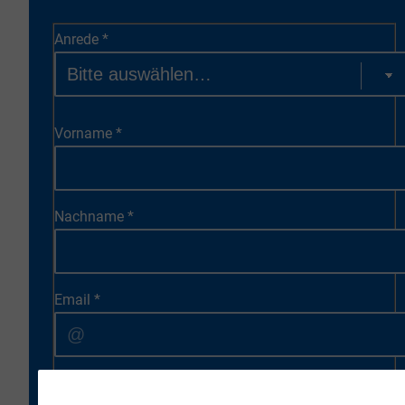
Anrede
*
Vorname
*
Nachname
*
Email
*
* Ich bestätige, dass ich zukünftig durch VR-Immobilien