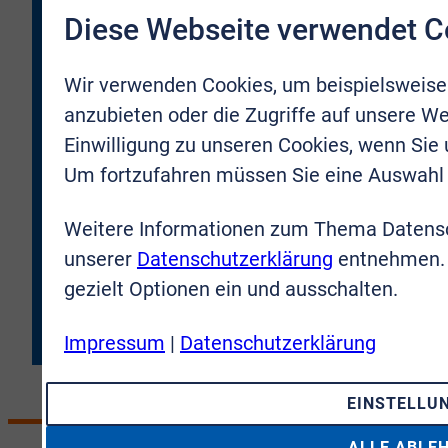
Bonn Rhein-Sieg GmbH kontaktiert und per E-Mail über
Diese Webseite verwendet C
neue Objekte oder Firmenneuigkeiten informiert werden
darf. Meine Zustimmung kann ich jederzeit für die
Wir verwenden Cookies, um beispielsweise
Zukunft zurücknehmen.
anzubieten oder die Zugriffe auf unsere We
* Hiermit bestätige ich, dass ich die
Einwilligung zu unseren Cookies, wenn Sie
Datenschutzbestimmungen
gelesen und verstanden
Um fortzufahren müssen Sie eine Auswahl 
habe. Ich erkläre mich damit einverstanden, dass meine
Daten an die VR-Immobilien Bonn Rhein-Sieg GmbH
übermittelt werden.
Weitere Informationen zum Thema Datensc
unserer
Datenschutzerklärung
entnehmen. 
JETZT ANMELDEN
gezielt Optionen ein und ausschalten.
Impressum
|
Datenschutzerklärung
EINSTELLU
ALLE ABLE