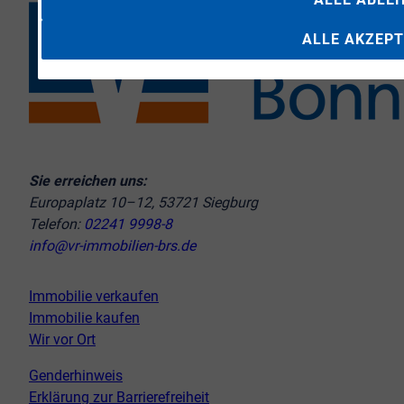
ALLE AKZEPT
Sie erreichen uns:
Europaplatz 10–12, 53721 Siegburg
Telefon:
02241 9998-8
info@vr-immobilien-brs.de
Immobilie verkaufen
Immobilie kaufen
Wir vor Ort
Genderhinweis
Erklärung zur Barrierefreiheit