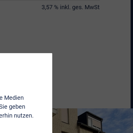
3,57 % inkl. ges. MwSt
le Medien
 Sie geben
erhin nutzen.