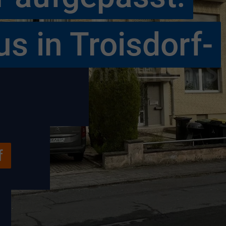
s in Troisdorf-
f