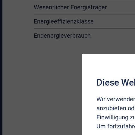
Wesentlicher Energieträger
Energieeffizienzklasse
Endenergieverbrauch
Diese We
Wir verwenden
anzubieten ode
Einwilligung 
Um fortzufahr