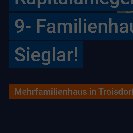
9- Familienhau
Sieglar!
Mehrfamilienhaus in Troisdor