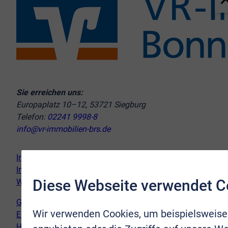
Sie erreichen uns:
Europaplatz 10–12, 53721 Siegburg
Telefon:
02241 9998-8
info@vr-immobilien-brs.de
Immobilie verkaufen
Immobilie kaufen
Diese Webseite verwendet C
Wir vor Ort
Genderhinweis
Wir verwenden Cookies, um beispielsweise
Erklärung zur Barrierefreiheit
Hinweispflicht Newsletter