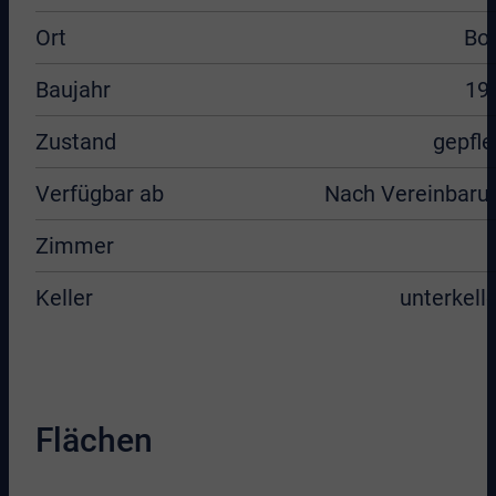
Ort
Bo
Baujahr
19
Zustand
gepfle
Verfügbar ab
Nach Vereinbaru
Zimmer
Keller
unterkelle
Flächen