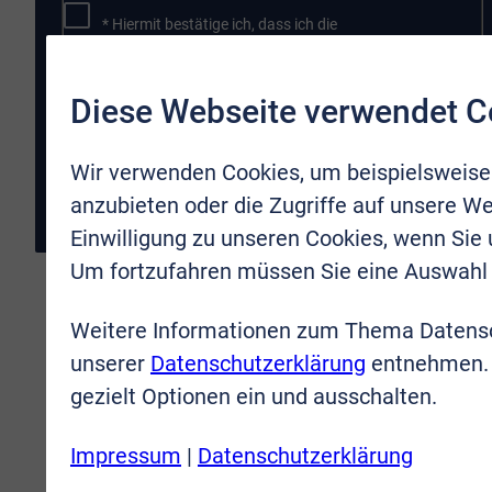
* Hiermit bestätige ich, dass ich die
Datenschutzbestimmungen
gelesen und verstanden
habe. Ich erkläre mich damit einverstanden, dass meine
Daten an die VR-Immobilien Bonn Rhein-Sieg GmbH
Diese Webseite verwendet C
übermittelt werden.
Wir verwenden Cookies, um beispielsweise
JETZT ABSENDEN
anzubieten oder die Zugriffe auf unsere We
Einwilligung zu unseren Cookies, wenn Sie
Um fortzufahren müssen Sie eine Auswahl 
Weitere Informationen zum Thema Datensc
unserer
Datenschutzerklärung
entnehmen. 
gezielt Optionen ein und ausschalten.
Impressum
|
Datenschutzerklärung