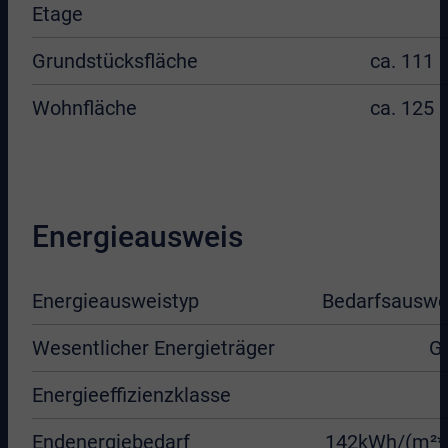
Etage
Grundstücksfläche
ca. 111 
Wohnfläche
ca. 125 
Energieausweis
Energieausweistyp
Bedarfsauswe
Wesentlicher Energieträger
G
Energieeffizienzklasse
Endenergiebedarf
142kWh/(m²*