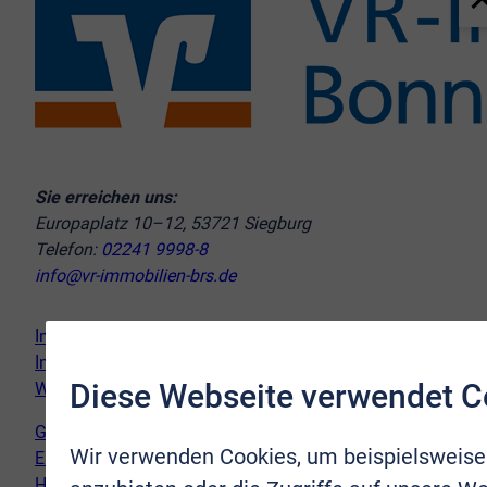
Sie erreichen uns:
Europaplatz 10–12, 53721 Siegburg
Telefon:
02241 9998-8
info@vr-immobilien-brs.de
Immobilie verkaufen
Immobilie kaufen
Diese Webseite verwendet C
Wir vor Ort
Genderhinweis
Wir verwenden Cookies, um beispielsweise
Erklärung zur Barrierefreiheit
Hinweispflicht Newsletter