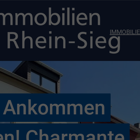
IMMOBILI
m Ankommen
en! Charmante