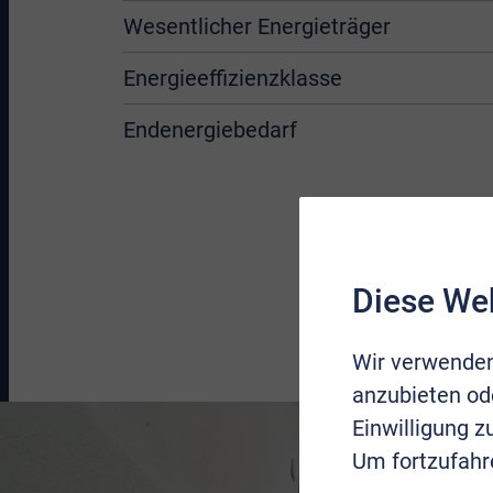
Wesentlicher Energieträger
Energieeffizienzklasse
Endenergiebedarf
Diese We
Wir verwenden
anzubieten ode
Einwilligung 
Um fortzufahr