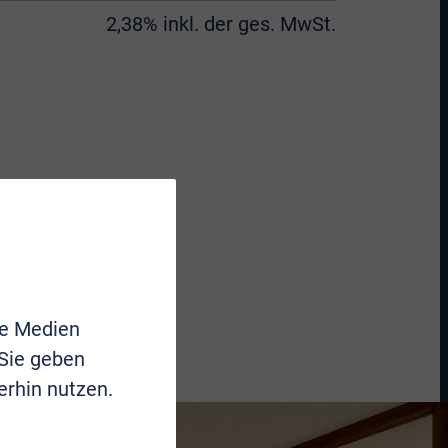
2,38% inkl. der ges. MwSt.
le Medien
 Sie geben
erhin nutzen.