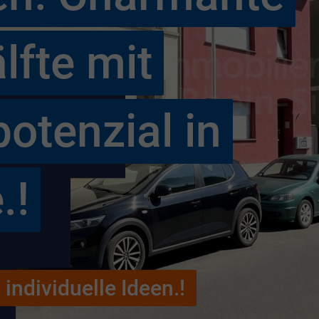
fte mit
otenzial in
.!
 individuelle Ideen.!