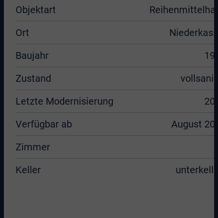
Objektart
Reihenmittelha
Ort
Niederkass
Baujahr
19
Zustand
vollsanie
Letzte Modernisierung
20
Verfügbar ab
August 20
Zimmer
Keller
unterkelle