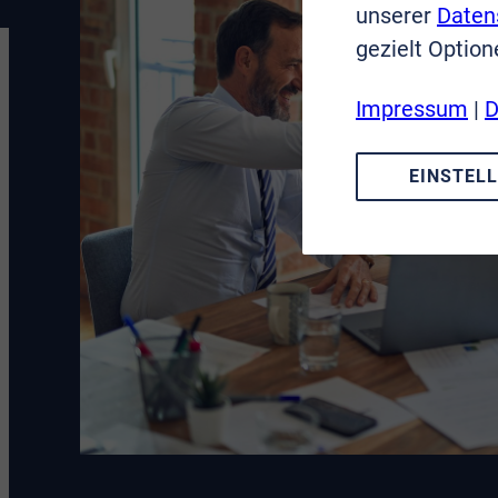
unserer
Daten
gezielt Option
Impressum
|
D
EINSTEL