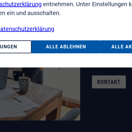
schutzerklärung
entnehmen. Unter Einstellungen 
en ein und ausschalten.
Sie haben F
atenschutzerklärung
Wir sin
LUNGEN
ALLE ABLEHNEN
ALLE A
Telefon: 02241
KONTAKT