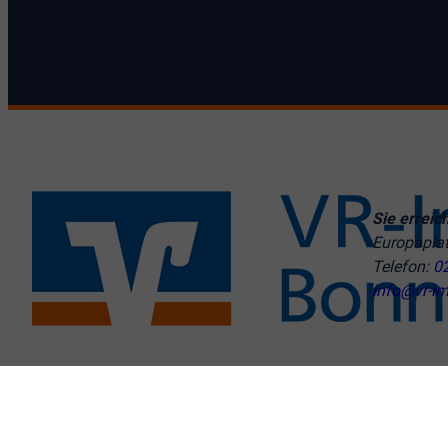
Sie erreic
Europapla
Telefon:
0
info@vr-im
© VR-Immobilien Bonn Rhein-Sieg GmbH
Cookie-Einstellu