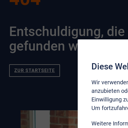
Entschuldigung, die 
gefunden werden.
Diese We
ZUR STARTSEITE
Wir verwenden
anzubieten ode
Einwilligung 
Um fortzufahr
Weitere Infor