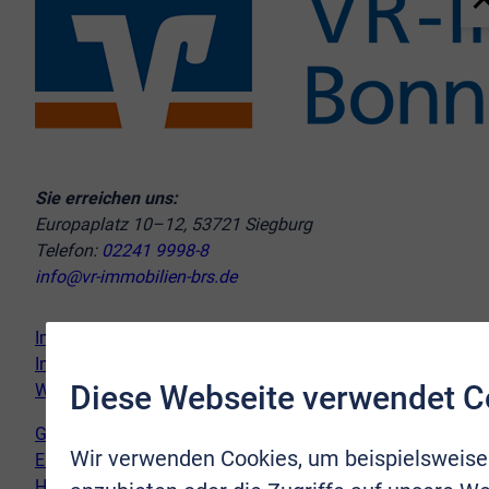
Sie erreichen uns:
Europaplatz 10–12, 53721 Siegburg
Telefon:
02241 9998-8
info@vr-immobilien-brs.de
Immobilie verkaufen
Immobilie kaufen
Diese Webseite verwendet C
Wir vor Ort
Genderhinweis
Wir verwenden Cookies, um beispielsweise
Erklärung zur Barrierefreiheit
Hinweispflicht Newsletter