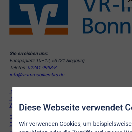
Sie erreichen uns:
Europaplatz 10–12, 53721 Siegburg
Telefon:
02241 9998-8
info@vr-immobilien-brs.de
Immobilie verkaufen
Immobilie kaufen
Diese Webseite verwendet C
Wir vor Ort
Genderhinweis
Wir verwenden Cookies, um beispielsweise
Erklärung zur Barrierefreiheit
Hinweispflicht Newsletter