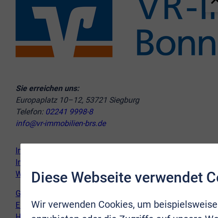
Sie erreichen uns:
Europaplatz 10–12, 53721 Siegburg
Telefon:
02241 9998-8
info@vr-immobilien-brs.de
Immobilie verkaufen
Immobilie kaufen
Diese Webseite verwendet C
Wir vor Ort
Genderhinweis
Wir verwenden Cookies, um beispielsweise
Erklärung zur Barrierefreiheit
Hinweispflicht Newsletter